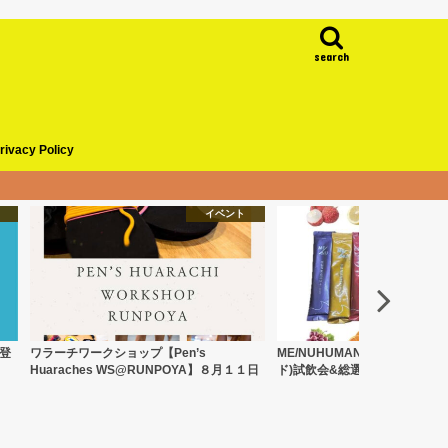
search
rivacy Policy
イベント
に登
ワラーチワークショップ【Pen’s
ME/NUHUMANEED(メニュ
Huaraches WS@RUNPOYA】８月１１日
ド)試飲会&総選挙２０２６(終了