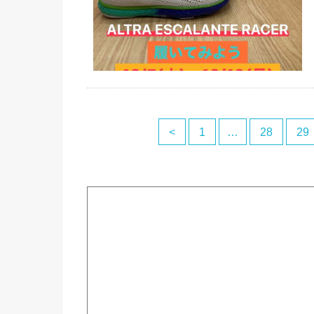
<
1
…
28
29