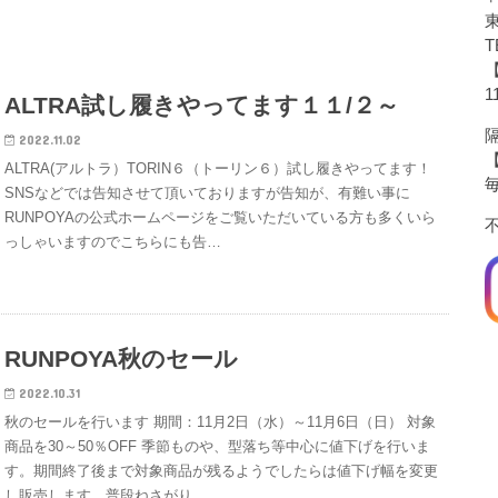
T
1
ALTRA試し履きやってます１１/２～
隔
2022.11.02
ALTRA(アルトラ）TORIN６（トーリン６）試し履きやってます！
SNSなどでは告知させて頂いておりますが告知が、有難い事に
RUNPOYAの公式ホームページをご覧いただいている方も多くいら
っしゃいますのでこちらにも告…
RUNPOYA秋のセール
2022.10.31
秋のセールを行います 期間：11月2日（水）～11月6日（日） 対象
商品を30～50％OFF 季節ものや、型落ち等中心に値下げを行いま
す。期間終了後まで対象商品が残るようでしたらは値下げ幅を変更
し販売します。普段ねさがり…