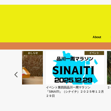
About
おしらせ
イベント
正月イベント
イベント第四回品川一周マラソン
２
「SINAITI」（シナイチ）２０２５年１２月
２９日