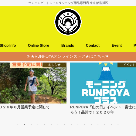
ランニング・トレイルランニング用品専門店 東京都品川区
Shop Info
Online Store
Brands
Contact
Event
P
★RUNPOYAオンラインストア★はこちら☚
おしらせ
イベント
０２６年８月営業予定に関して
RUNPOYA「山の日」イベント！富士
ろう！品川で！２０２６年