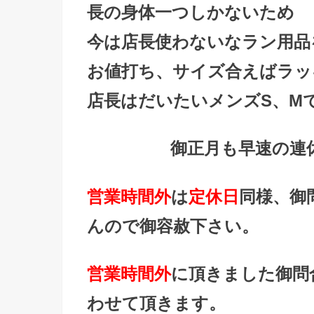
長の身体一つしかないため
今は店長使わないなラン用品
お値打ち、サイズ合えばラッ
店長はだいたいメンズS、M
御正月も早速の連
営業時間外
は
定休日
同様、御
んので御容赦下さい。
営業時間外
に頂きました御問
わせて頂きます。