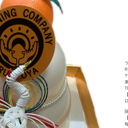
R
〒
T
1
隔