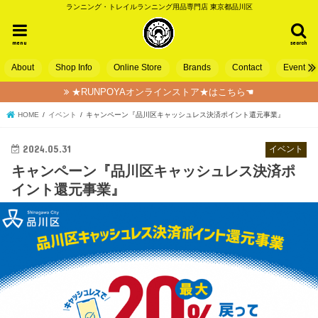
ランニング・トレイルランニング用品専門店 東京都品川区
menu
search
About
Shop Info
Online Store
Brands
Contact
Event
★RUNPOYAオンラインストア★はこちら☚
HOME
イベント
キャンペーン『品川区キャッシュレス決済ポイント還元事業』
2024.05.31
イベント
キャンペーン『品川区キャッシュレス決済ポ
イント還元事業』