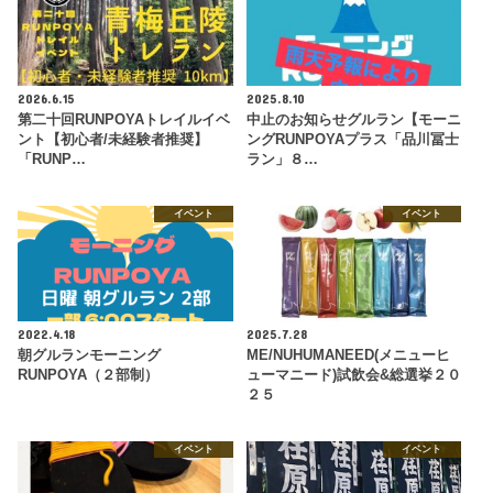
2026.6.15
2025.8.10
第二十回RUNPOYAトレイルイベ
中止のお知らせグルラン【モーニ
ント【初心者/未経験者推奨】
ングRUNPOYAプラス「品川冨士
「RUNP…
ラン」８…
イベント
イベント
2022.4.18
2025.7.28
朝グルランモーニング
ME/NUHUMANEED(メニューヒ
RUNPOYA（２部制）
ューマニード)試飲会&総選挙２０
２５
イベント
イベント