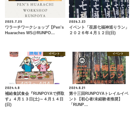
2025.7.25
2026.3.23
ワラーチワークショップ【Pen’s
イベント「荏原七福神巡りラン」
Huaraches WS@RUNPO…
２０２６年４月１２日(日)
イベント
イベント
2024.4.8
2024.8.21
補給食試食会『RUNPOYAで摂取
第十三回RUNPOYAトレイルイベ
す』４月１３日(土)～４月１４日
ント【初心者/未経験者推奨】
(日)
「RUNP…