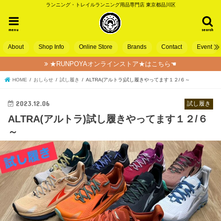
ランニング・トレイルランニング用品専門店 東京都品川区
menu
search
About
Shop Info
Online Store
Brands
Contact
Event
★RUNPOYAオンラインストア★はこちら☚
HOME
おしらせ
試し履き
ALTRA(アルトラ)試し履きやってます１２/６～
2023.12.06
試し履き
ALTRA(アルトラ)試し履きやってます１２/６
～