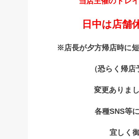
当店主催のトレ
日中は店舗
※店長が夕方帰店時に
（恐らく帰店予
変更ありま
各種SNS等
宜しく