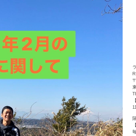
R
〒
T
1
隔