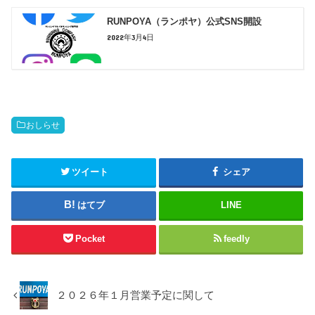
RUNPOYA（ランポヤ）公式SNS開設
2022年3月4日
おしらせ
ツイート
シェア
はてブ
LINE
Pocket
feedly
２０２６年１月営業予定に関して