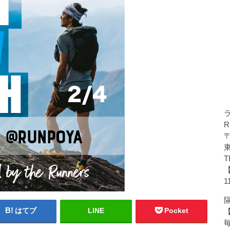
R
〒
T
1
隔
はてブ
LINE
Pocket