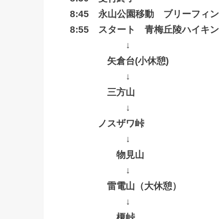
8:45 永山公園移動 ブリーフィ
8:55 スタート 青梅丘陵ハイキ
↓
矢倉台(小休憩)
↓
三方山
↓
ノスザワ峠
↓
物見山
↓
雷電山（大休憩）
↓
榎峠