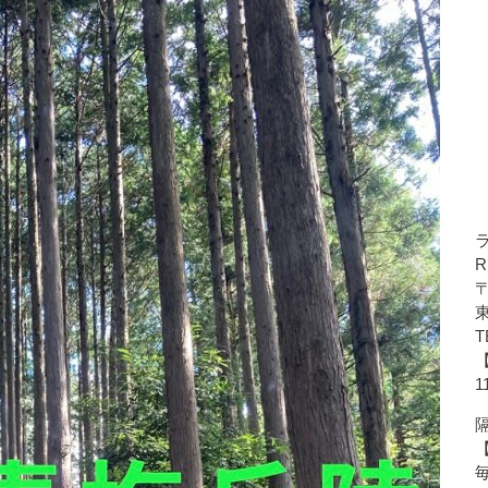
R
〒
T
1
隔