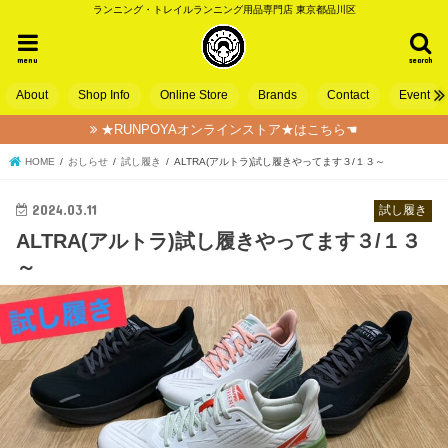
ランニング・トレイルランニング用品専門店 東京都品川区
menu
search
About
Shop Info
Online Store
Brands
Contact
Event
★RUNPOYAオンラインストア★はこちら☚
HOME
おしらせ
試し履き
ALTRA(アルトラ)試し履きやってます３/１３～
2024.03.11
試し履き
ALTRA(アルトラ)試し履きやってます３/１３
～