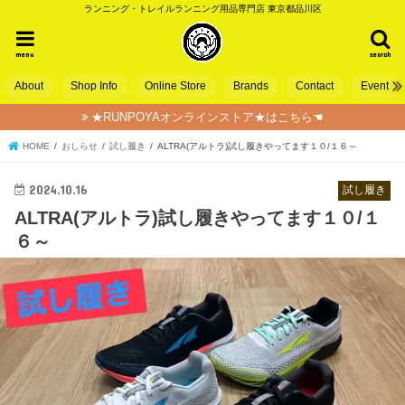
ランニング・トレイルランニング用品専門店 東京都品川区
menu
search
About
Shop Info
Online Store
Brands
Contact
Event
★RUNPOYAオンラインストア★はこちら☚
HOME
おしらせ
試し履き
ALTRA(アルトラ)試し履きやってます１０/１６～
2024.10.16
試し履き
ALTRA(アルトラ)試し履きやってます１０/１
６～