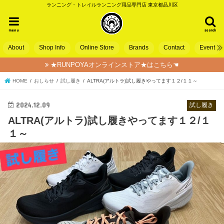
ランニング・トレイルランニング用品専門店 東京都品川区
menu
search
About
Shop Info
Online Store
Brands
Contact
Event
★RUNPOYAオンラインストア★はこちら☚
HOME
おしらせ
試し履き
ALTRA(アルトラ)試し履きやってます１２/１１～
2024.12.09
試し履き
ALTRA(アルトラ)試し履きやってます１２/１
１～