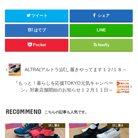
ツイート
シェア
はてブ
LINE
Pocket
feedly
ALTRA(アルトラ)試し履きやってます１２/１８～
『もっと！暮らしを応援TOKYO元気キャンペー
ン』対象店舗開始のお知らせ１２月１１日～
RECOMMEND
こちらの記事も人気です。
試し履き
試し履き