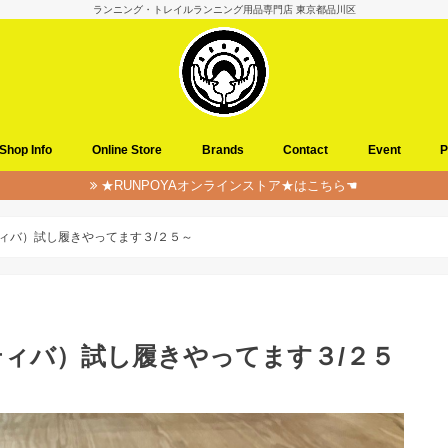
ランニング・トレイルランニング用品専門店 東京都品川区
Shop Info
Online Store
Brands
Contact
Event
P
★RUNPOYAオンラインストア★はこちら☚
ポルティバ）試し履きやってます３/２５～
ポルティバ）試し履きやってます３/２５