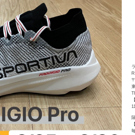
R
〒
T
1
隔