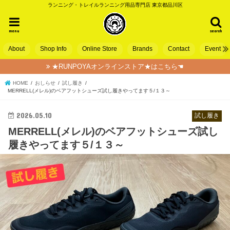
ランニング・トレイルランニング用品専門店 東京都品川区
menu
search
About
Shop Info
Online Store
Brands
Contact
Event
★RUNPOYAオンラインストア★はこちら☚
HOME
おしらせ
試し履き
MERRELL(メレル)のベアフットシューズ試し履きやってます５/１３～
2026.05.10
試し履き
MERRELL(メレル)のベアフットシューズ試し
履きやってます５/１３～