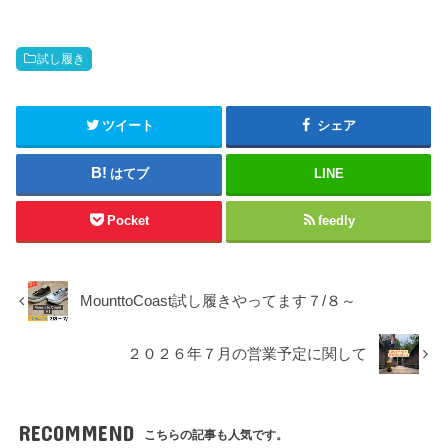
試し履き
ツイート
シェア
はてブ
LINE
Pocket
feedly
MounttoCoast試し履きやってます７/８～
２０２６年７月の営業予定に関して
RECOMMEND
こちらの記事も人気です。