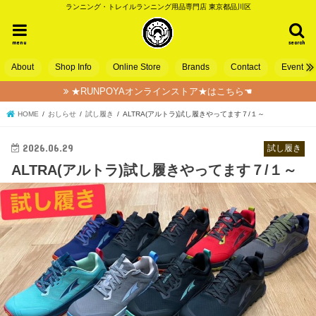
ランニング・トレイルランニング用品専門店 東京都品川区
menu
search
About
Shop Info
Online Store
Brands
Contact
Event
★RUNPOYAオンラインストア★はこちら☚
HOME
おしらせ
試し履き
ALTRA(アルトラ)試し履きやってます７/１～
2026.06.29
試し履き
ALTRA(アルトラ)試し履きやってます７/１～